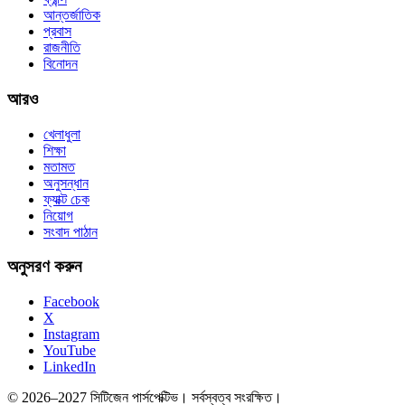
আন্তর্জাতিক
প্রবাস
রাজনীতি
বিনোদন
আরও
খেলাধুলা
শিক্ষা
মতামত
অনুসন্ধান
ফ্যাক্ট চেক
নিয়োগ
সংবাদ পাঠান
অনুসরণ করুন
Facebook
X
Instagram
YouTube
LinkedIn
© 2026–2027 সিটিজেন পার্সপেক্টিভ। সর্বস্বত্ব সংরক্ষিত।