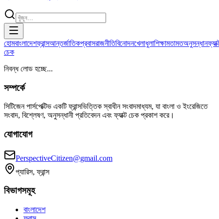
হোম
বাংলাদেশ
ফ্রান্স
আন্তর্জাতিক
প্রবাস
রাজনীতি
বিনোদন
খেলাধুলা
শিক্ষা
মতামত
অনুসন্ধান
ফ্যাক্
চেক
নিবন্ধ লোড হচ্ছে...
সম্পর্কে
সিটিজেন পার্সপেক্টিভ একটি ফ্রান্সভিত্তিক স্বাধীন সংবাদমাধ্যম, যা বাংলা ও ইংরেজিতে
সংবাদ, বিশ্লেষণ, অনুসন্ধানী প্রতিবেদন এবং ফ্যাক্ট চেক প্রকাশ করে।
যোগাযোগ
PerspectiveCitizen@gmail.com
প্যারিস, ফ্রান্স
বিভাগসমূহ
বাংলাদেশ
ফ্রান্স