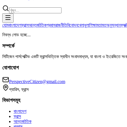
হোম
বাংলাদেশ
ফ্রান্স
আন্তর্জাতিক
প্রবাস
রাজনীতি
বিনোদন
খেলাধুলা
শিক্ষা
মতামত
অনুসন্ধান
ফ্যা
নিবন্ধ লোড হচ্ছে...
সম্পর্কে
সিটিজেন পার্সপেক্টিভ একটি ফ্রান্সভিত্তিক স্বাধীন সংবাদমাধ্যম, যা বাংলা ও ইংরেজিতে সং
যোগাযোগ
PerspectiveCitizen@gmail.com
প্যারিস, ফ্রান্স
বিভাগসমূহ
বাংলাদেশ
ফ্রান্স
আন্তর্জাতিক
প্রবাস