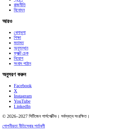
রাজনীতি
বিনোদন
আরও
খেলাধুলা
শিক্ষা
মতামত
অনুসন্ধান
ফ্যাক্ট চেক
নিয়োগ
সংবাদ পাঠান
অনুসরণ করুন
Facebook
X
Instagram
YouTube
LinkedIn
© 2026–2027 সিটিজেন পার্সপেক্টিভ। সর্বস্বত্ব সংরক্ষিত।
গোপনীয়তা নীতি
সেবার শর্তাবলী