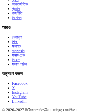
আন্তর্জাতিক
প্রবাস
রাজনীতি
বিনোদন
আরও
খেলাধুলা
শিক্ষা
মতামত
অনুসন্ধান
ফ্যাক্ট চেক
নিয়োগ
সংবাদ পাঠান
অনুসরণ করুন
Facebook
X
Instagram
YouTube
LinkedIn
© 2026–2027 সিটিজেন পার্সপেক্টিভ। সর্বস্বত্ব সংরক্ষিত।