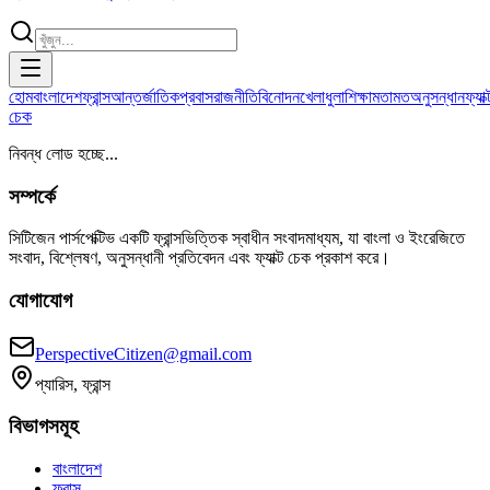
হোম
বাংলাদেশ
ফ্রান্স
আন্তর্জাতিক
প্রবাস
রাজনীতি
বিনোদন
খেলাধুলা
শিক্ষা
মতামত
অনুসন্ধান
ফ্যাক্
চেক
নিবন্ধ লোড হচ্ছে...
সম্পর্কে
সিটিজেন পার্সপেক্টিভ একটি ফ্রান্সভিত্তিক স্বাধীন সংবাদমাধ্যম, যা বাংলা ও ইংরেজিতে
সংবাদ, বিশ্লেষণ, অনুসন্ধানী প্রতিবেদন এবং ফ্যাক্ট চেক প্রকাশ করে।
যোগাযোগ
PerspectiveCitizen@gmail.com
প্যারিস, ফ্রান্স
বিভাগসমূহ
বাংলাদেশ
ফ্রান্স