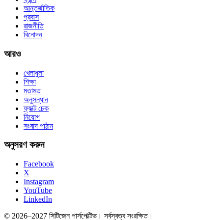
আন্তর্জাতিক
প্রবাস
রাজনীতি
বিনোদন
আরও
খেলাধুলা
শিক্ষা
মতামত
অনুসন্ধান
ফ্যাক্ট চেক
নিয়োগ
সংবাদ পাঠান
অনুসরণ করুন
Facebook
X
Instagram
YouTube
LinkedIn
© 2026–2027 সিটিজেন পার্সপেক্টিভ। সর্বস্বত্ব সংরক্ষিত।