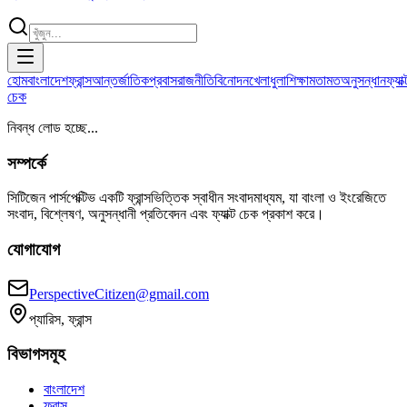
হোম
বাংলাদেশ
ফ্রান্স
আন্তর্জাতিক
প্রবাস
রাজনীতি
বিনোদন
খেলাধুলা
শিক্ষা
মতামত
অনুসন্ধান
ফ্যাক্
চেক
নিবন্ধ লোড হচ্ছে...
সম্পর্কে
সিটিজেন পার্সপেক্টিভ একটি ফ্রান্সভিত্তিক স্বাধীন সংবাদমাধ্যম, যা বাংলা ও ইংরেজিতে
সংবাদ, বিশ্লেষণ, অনুসন্ধানী প্রতিবেদন এবং ফ্যাক্ট চেক প্রকাশ করে।
যোগাযোগ
PerspectiveCitizen@gmail.com
প্যারিস, ফ্রান্স
বিভাগসমূহ
বাংলাদেশ
ফ্রান্স