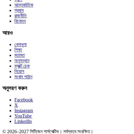
আন্তর্জাতিক
প্রবাস
রাজনীতি
বিনোদন
আরও
খেলাধুলা
শিক্ষা
মতামত
অনুসন্ধান
ফ্যাক্ট চেক
নিয়োগ
সংবাদ পাঠান
অনুসরণ করুন
Facebook
X
Instagram
YouTube
LinkedIn
© 2026–2027 সিটিজেন পার্সপেক্টিভ। সর্বস্বত্ব সংরক্ষিত।