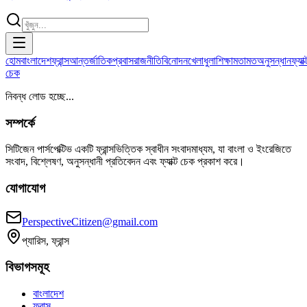
হোম
বাংলাদেশ
ফ্রান্স
আন্তর্জাতিক
প্রবাস
রাজনীতি
বিনোদন
খেলাধুলা
শিক্ষা
মতামত
অনুসন্ধান
ফ্যাক্
চেক
নিবন্ধ লোড হচ্ছে...
সম্পর্কে
সিটিজেন পার্সপেক্টিভ একটি ফ্রান্সভিত্তিক স্বাধীন সংবাদমাধ্যম, যা বাংলা ও ইংরেজিতে
সংবাদ, বিশ্লেষণ, অনুসন্ধানী প্রতিবেদন এবং ফ্যাক্ট চেক প্রকাশ করে।
যোগাযোগ
PerspectiveCitizen@gmail.com
প্যারিস, ফ্রান্স
বিভাগসমূহ
বাংলাদেশ
ফ্রান্স